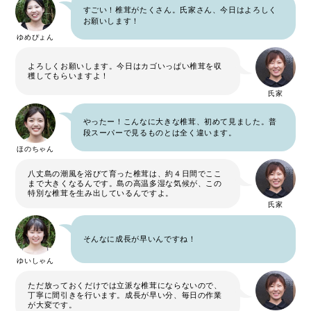
すごい！椎茸がたくさん。氏家さん、今日はよろしく
お願いします！
ゆめぴょん
よろしくお願いします。今日はカゴいっぱい椎茸を収
穫してもらいますよ！
氏家
やったー！こんなに大きな椎茸、初めて見ました。普
段スーパーで見るものとは全く違います。
ほのちゃん
八丈島の潮風を浴びて育った椎茸は、約４日間でここ
まで大きくなるんです。島の高温多湿な気候が、この
特別な椎茸を生み出しているんですよ。
氏家
そんなに成長が早いんですね！
ゆいしゃん
ただ放っておくだけでは立派な椎茸にならないので、
丁寧に間引きを行います。成長が早い分、毎日の作業
が大変です。