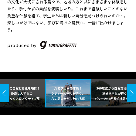
の文化が大切にされる島々で、地域の方と共にさまざまな体験をし
たり、手付かずの自然を満喫したり。これまで経験したことのない
貴重な体験を経て、学生たちは新しい自分を見つけられたのか…。
楽しいだけではない、学びに満ちた島旅へ、一緒に出かけましょ
う。
produced by
大島の自然と文化を堪能！
八丈ブルーを体感！
360度広がる自然を堪能！
仲良し大学生の
シティーガールが行く、
旅好き学生が行く
リラックス&アクティブ旅
八丈島の自然に触れる旅
パワーみなぎる式根島ツアー