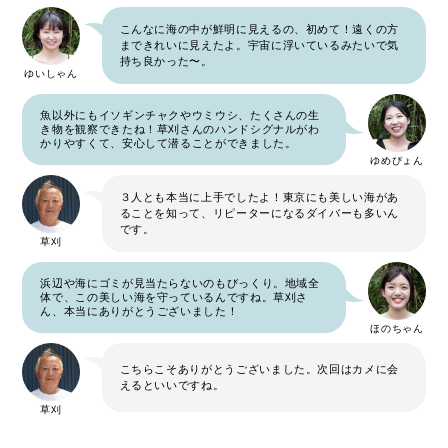
こんなに海の中が鮮明に見えるの、初めて！遠くの方
まできれいに見えたよ。宇宙に浮いているみたいで気
持ち良かった〜。
ゆいしゃん
魚以外にもイソギンチャクやウミウシ、たくさんの生
き物を観察できたね！草刈さんのハンドシグナルがわ
かりやすくて、安心して潜ることができました。
ゆめぴょん
３人とも本当に上手でしたよ！東京にも美しい海があ
ることを知って、リピーターになるダイバーも多いん
です。
草刈
浜辺や海にゴミが見当たらないのもびっくり。地域全
体で、この美しい海を守っているんですね。草刈さ
ん、本当にありがとうございました！
ほのちゃん
こちらこそありがとうございました。次回はカメに会
えるといいですね。
草刈