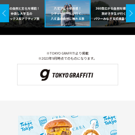
大島の自然と文化を堪能！
八丈ブルーを体感！
360度広がる自然を堪能！
仲良し大学生の
シティーガールが行く、
旅好き学生が行く
リラックス&アクティブ旅
八丈島の自然に触れる旅
パワーみなぎる式根島ツアー
※TOKYO GRAFFITIより掲載
※2023年9月時点でのものになります。