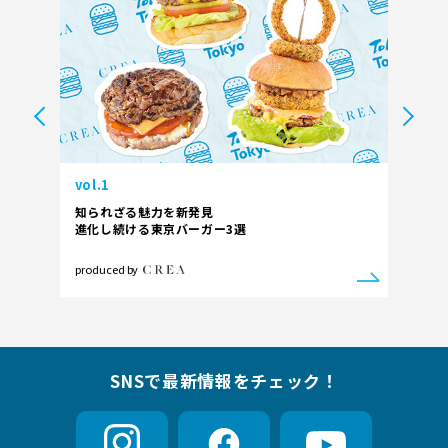
vol.1
vol.2
れた
知られざる魅力を新発見
未知な
進化し続ける
東京バーガー3選
超・個
produced by
produce
SNSで最新情報をチェック！